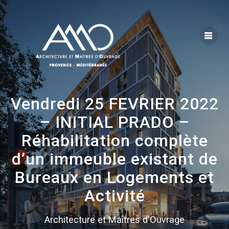
Skip
to
content
Vendredi 25 FEVRIER 2022
– INITIAL PRADO –
Réhabilitation complète
d’un immeuble existant de
Bureaux en Logements et
Activité
Architecture et Maîtres d'Ouvrage