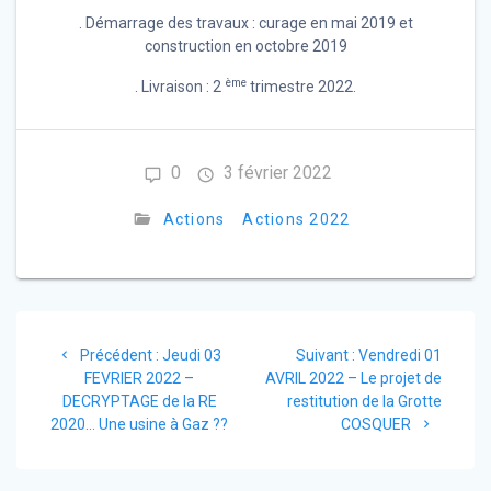
. Démarrage des travaux : curage en mai 2019 et
construction en octobre 2019
ème
. Livraison : 2
trimestre 2022.
0
3 février 2022
Actions
Actions 2022
Navigation
Article
Article
Précédent :
Jeudi 03
Suivant :
Vendredi 01
de
précédent
suivant
FEVRIER 2022 –
AVRIL 2022 – Le projet de
:
:
DECRYPTAGE de la RE
restitution de la Grotte
l’article
2020… Une usine à Gaz ??
COSQUER