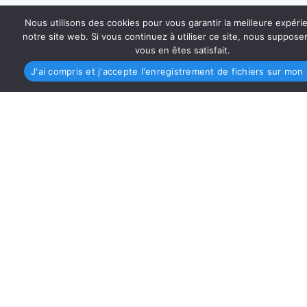
Nous utilisons des cookies pour vous garantir la meilleure expéri
notre site web. Si vous continuez à utiliser ce site, nous suppos
vous en êtes satisfait.
J'ai compris et j'accepte l'enregistrement de fichiers sur mon 
AMO PROVENCE MÉDITERRANÉE
4 Place Sadi-Carnot 13002 Marseille
asso@amo-provence.fr