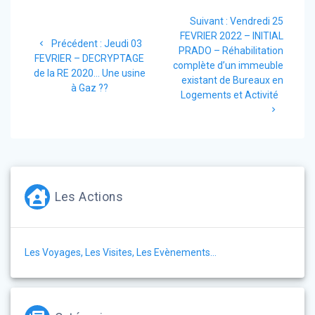
Navigation
Article
Suivant :
Vendredi 25
de
suivant
FEVRIER 2022 – INITIAL
Article
Précédent :
Jeudi 03
:
PRADO – Réhabilitation
l’article
précédent
FEVRIER – DECRYPTAGE
complète d’un immeuble
:
de la RE 2020… Une usine
existant de Bureaux en
à Gaz ??
Logements et Activité
Les Actions
Les Voyages, Les Visites, Les Evènements…