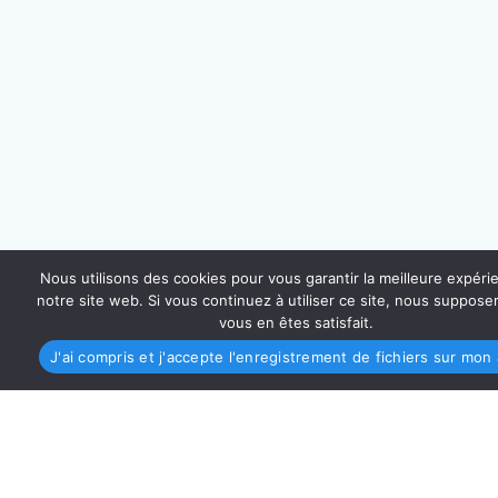
Nous utilisons des cookies pour vous garantir la meilleure expéri
notre site web. Si vous continuez à utiliser ce site, nous suppos
vous en êtes satisfait.
J'ai compris et j'accepte l'enregistrement de fichiers sur mon 
AMO PROVENCE MÉDITERRANÉE
4 Place Sadi-Carnot 13002 Marseille