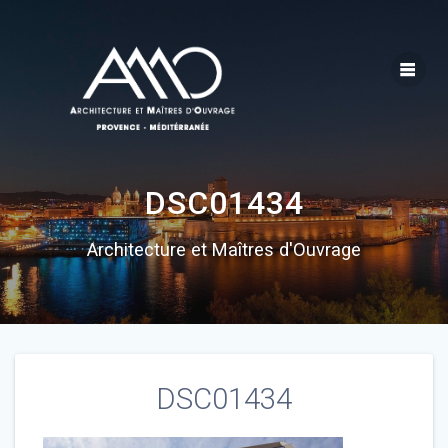
Skip
to
content
DSC01434
Architecture et Maîtres d'Ouvrage
DSC01434