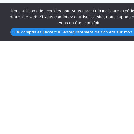
Nous utilisons des cookies pour vous garantir la meilleure expéri
notre site web. Si vous continuez à utiliser ce site, nous suppos
vous en êtes satisfait.
J'ai compris et j'accepte l'enregistrement de fichiers sur mon 
AMO PROVENCE MÉDITERRANÉE
4 Place Sadi-Carnot 13002 Marseille
asso@amo-provence.fr