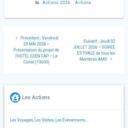
Actions 2026
Actions
Navigation
Article
Précédent :
Vendredi
de
Article
Suivant :
Jeudi 02
précédent
29 MAI 2026 –
suivant
JUILLET 2026 – SOIREE
:
Présentation du projet de
l’article
:
ESTIVALE de tous les
l’HOTEL EDEN CAP – La
Membres AMO
Ciotat (13600)
Les Actions
Les Voyages, Les Visites, Les Evènements…