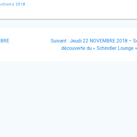
Actions 2018
Article
OBRE
Suivant :
Jeudi 22 NOVEMBRE 2018 – S
suivant
découverte du « Schindler Lounge 
: